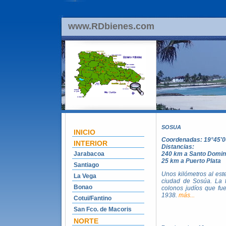
www.RDbienes.com
SOSUA
INICIO
Coordenadas: 19°45'0
INTERIOR
Distancias:
Jarabacoa
240 km a Santo Domi
25 km a Puerto Plata
Santiago
Unos kilómetros al est
La Vega
ciudad de Sosúa. La 
Bonao
colonos judíos que fue
1938.
más...
Cotui/Fantino
San Fco. de Macoris
NORTE