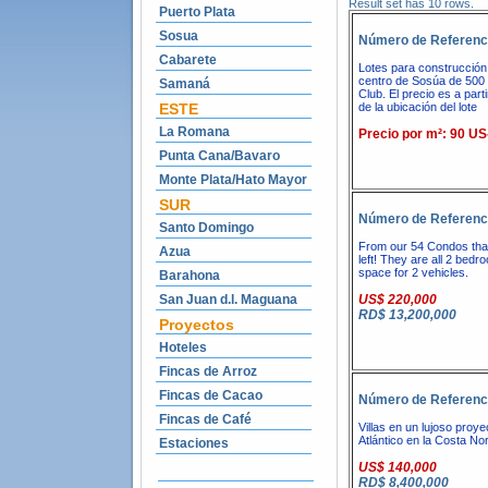
Result set has 10 rows.
Puerto Plata
Sosua
Número de Referenc
Cabarete
Lotes para construcción d
centro de Sosúa de 500 
Samaná
Club. El precio es a pa
ESTE
de la ubicación del lote
La Romana
Precio por m²: 90 US
Punta Cana/Bavaro
Monte Plata/Hato Mayor
SUR
Número de Referenc
Santo Domingo
From our 54 Condos that w
Azua
left! They are all 2 bed
space for 2 vehicles.
Barahona
San Juan d.l. Maguana
US$ 220,000
RD$ 13,200,000
Proyectos
Hoteles
Fincas de Arroz
Fincas de Cacao
Número de Referenc
Fincas de Café
Villas en un lujoso proye
Atlántico en la Costa Nor
Estaciones
US$ 140,000
RD$ 8,400,000